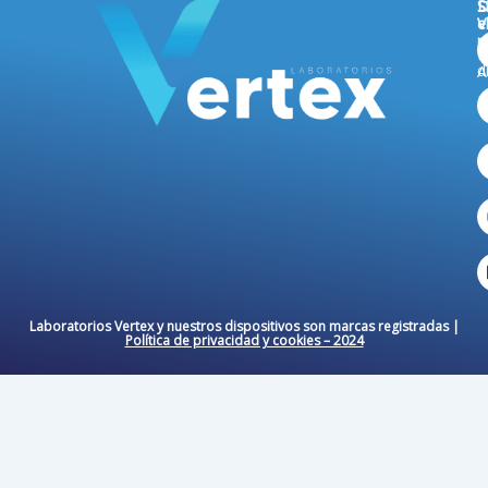
D
S
S
V
e
n
E
d
A
B
Laboratorios Vertex y nuestros dispositivos son marcas registradas |
Política de privacidad y cookies – 2024